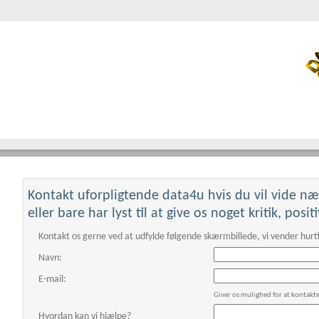
Kontakt uforpligtende data4u hvis du vil vide n
This page can't loa
eller bare har lyst til at give os noget kritik, posi
Do you own this websi
Kontakt os gerne ved at udfylde følgende skærmbillede, vi vender hurti
Navn:
E-mail:
Giver os mulighed for at kontakt
Hvordan kan vi hjælpe?